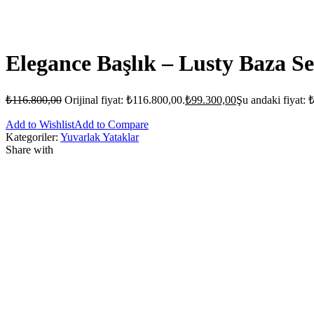
Elegance Başlık – Lusty Baza Se
₺
116.800,00
Orijinal fiyat: ₺116.800,00.
₺
99.300,00
Şu andaki fiyat: 
Add to Wishlist
Add to Compare
Kategoriler:
Yuvarlak Yataklar
Share with